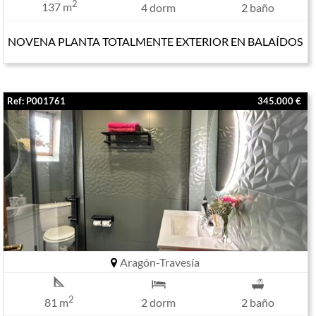
2
137 m
4 dorm
2 baño
NOVENA PLANTA TOTALMENTE EXTERIOR EN BALAÍDOS
Ref: P001761
345.000 €
Aragón-Travesía
2
81 m
2 dorm
2 baño