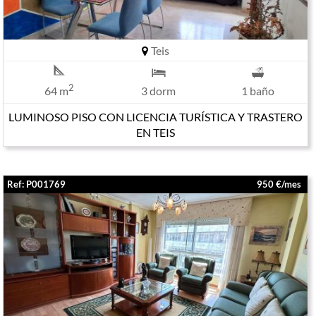
Teis
2
64 m
3 dorm
1 baño
LUMINOSO PISO CON LICENCIA TURÍSTICA Y TRASTERO
EN TEIS
Ref: P001769
950 €/mes