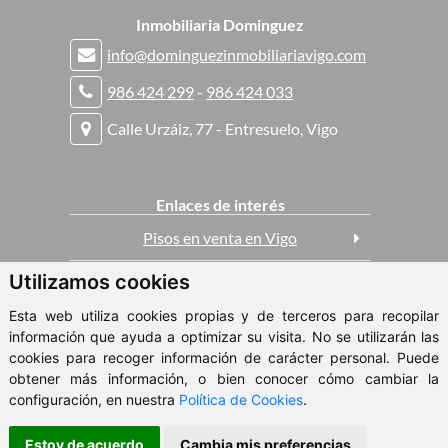
Inmobiliaria Dominguez
info@dominguezinmobiliariavigo.com
986 424 299
-
986 424 033
Calle Urzáiz, 77 - Entresuelo, Vigo
Enlaces de interés
Pisos en venta en Vigo
Utilizamos cookies
Casas en venta en Vigo
Esta web utiliza cookies propias y de terceros para recopilar
Pisos en alquiler en Vigo
información que ayuda a optimizar su visita. No se utilizarán las
cookies para recoger información de carácter personal. Puede
obtener más información, o bien conocer cómo cambiar la
ClickViviendas
configuración, en nuestra
Política de Cookies
.
© 2026 - Inmobiliaria Dominguez
Estoy de acuerdo
Cambia mis preferencias