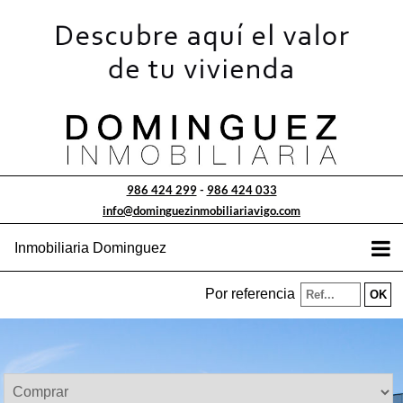
986 424 299
-
986 424 033
info@dominguezinmobiliariavigo.com
Inmobiliaria Dominguez
Por referencia