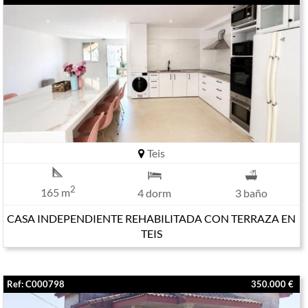
Teis
2
165 m
4 dorm
3 baño
CASA INDEPENDIENTE REHABILITADA CON TERRAZA EN
TEIS
Ref: C000798
350.000 €